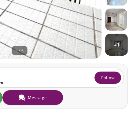
+1
1 / 6
Follow
om
Message