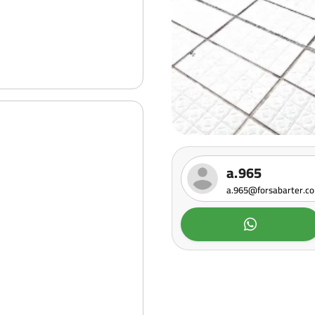
a.965
a.965@forsabarter.c