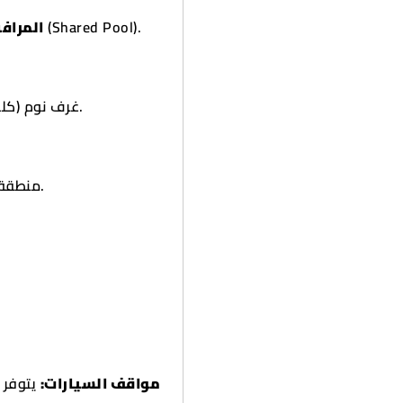
المرا:
(Shared Pool).
3 غرف نوم (كلها غرف رئيسية "ماستر" أو بتوزيع يوفر الخصوصية).
منطقة معيشة (صالة) كبيرة جداً مع إضاءة طبيعية ممتازة.
مواقف السيارات:
يتوفر 