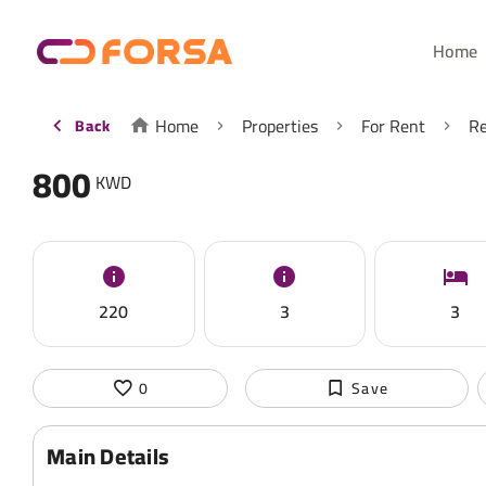
Home
Home
Properties
For Rent
Re
Back
800
KWD
220
3
3
0
Save
Main Details