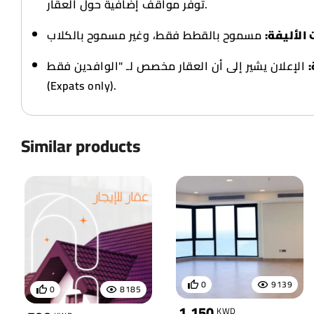
توفر مواقف إضافية حول العقار.
 الأليفة
الإعلان يشير إلى أن العقار مخصص لـ "الوافدين فقط"
(Expats only).
Similar products
0
9139
0
8185
1,150
KWD