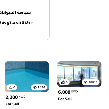
مسموح بالقطط فقط، وغير مسموح بالكلاب.
سياسة الحيوانات:
الفئة المستهدفة:
0
10017
0
9456
6,000
KWD
2,200
KWD
For Sell
For Sell