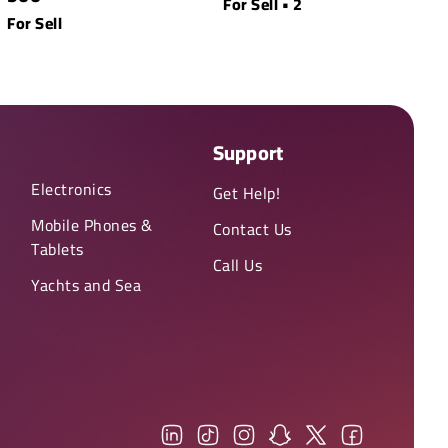
For Sell • 2
For Sell
Support
Electronics
Get Help!
Mobile Phones &
Contact Us
Tablets
Call Us
Yachts and Sea