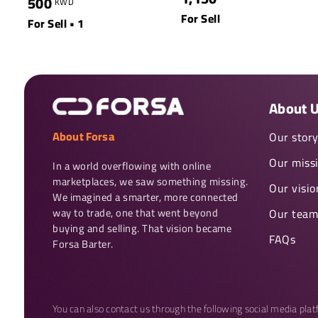
500
KWD
For Sell
For Sell • 1
About 
About Forsa
Our stor
Our miss
In a world overflowing with online 
marketplaces, we saw something missing. 
Our visio
We imagined a smarter, more connected 
way to trade, one that went beyond 
Our team
buying and selling. That vision became 
FAQs
Forsa Barter.
You can also contact us through the following social media pla