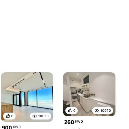
0
10070
0
10030
260
KWD
900
KWD