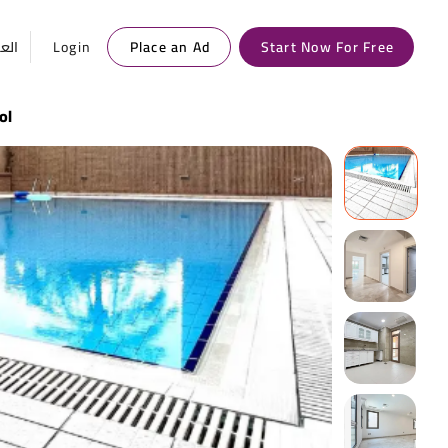
العر
Login
Place an Ad
Start Now For Free
ol