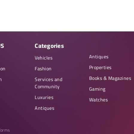
US
Categories
Antiques
y
Vehicles
Properties
ion
Fashion
Books & Magazines
n
Services and
Community
Gaming
Luxuries
Watches
Antiques
tforms