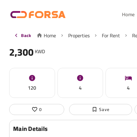
Home
Home
Properties
For Rent
Re
Back
2,300
KWD
120
4
4
0
Save
Main Details