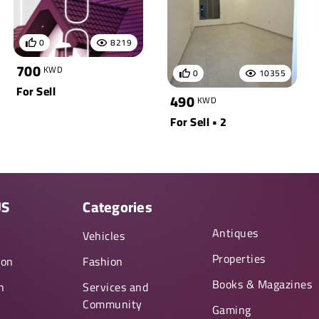
0
8219
700
KWD
0
10355
For Sell
490
KWD
For Sell • 2
US
Categories
Antiques
y
Vehicles
Properties
ion
Fashion
Books & Magazines
n
Services and
Community
Gaming