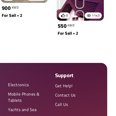
900
KWD
For Sell • 2
0
1143
550
KWD
For Sell • 2
Support
Electronics
Get Help!
Mobile Phones &
Contact Us
Tablets
Call Us
Yachts and Sea