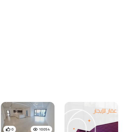
0
10054