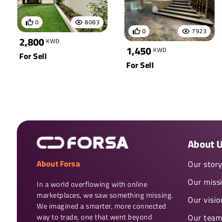
0
8083
0
7923
2,800
KWD
1,450
KWD
For Sell
For Sell
About 
About Forsa
Our stor
Our miss
In a world overflowing with online 
marketplaces, we saw something missing. 
Our visio
We imagined a smarter, more connected 
way to trade, one that went beyond 
Our team