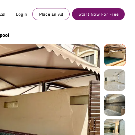
العر
Login
Place an Ad
Start Now For Free
 pool