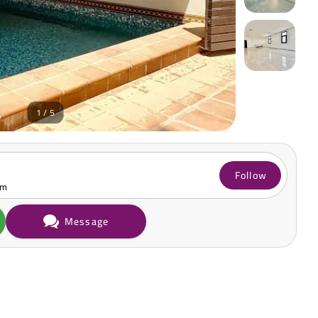
1 / 5
Follow
om
Message