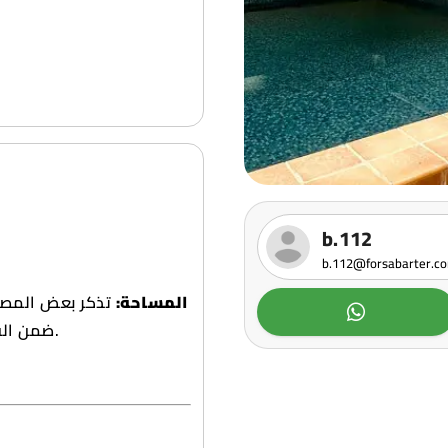
b.112
b.112@forsabarter.c
المساحة:
تذكر بعض المصاد
ضمن الفيلا، بينما تشير أخرى لمساحة أرض تصل لـ 400 متر مربع.