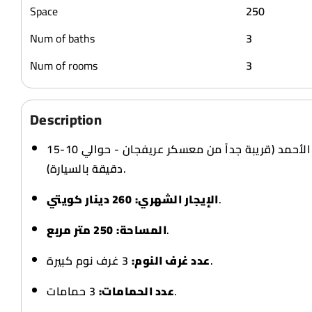
Space
250
Num of baths
3
Num of rooms
3
Description
مدينة صباح الأحمد (قريبة جداً من معسكر عريفجان - حوالي 10-15
دقيقة بالسيارة).
260 دينار كويتي
الإيجار الشهري:
.
250 متر مربع
المساحة:
.
3 غرف نوم كبيرة.
عدد غرف النوم:
3 حمامات.
عدد الحمامات: