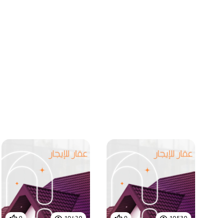
0
10420
0
10530