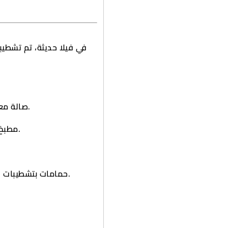
صالة معيشة كبيرة جداً، ساحرة، ومشرقة بالإضاءة الطبيعية.
مطبخ عصري ضخم مجهز بشفاط ومساحات تخزين واسعة.
حمامات بتشطيبات سيراميك أنيقة، مجهزة بدوش ومضخة تقوية للمياه.