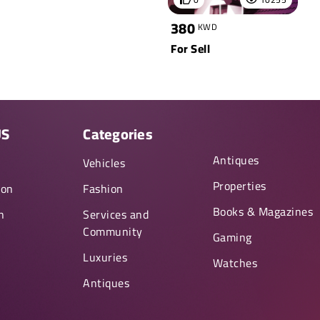
380
KWD
For Sell
US
Categories
Antiques
y
Vehicles
Properties
ion
Fashion
Books & Magazines
n
Services and
Community
Gaming
Luxuries
Watches
Antiques