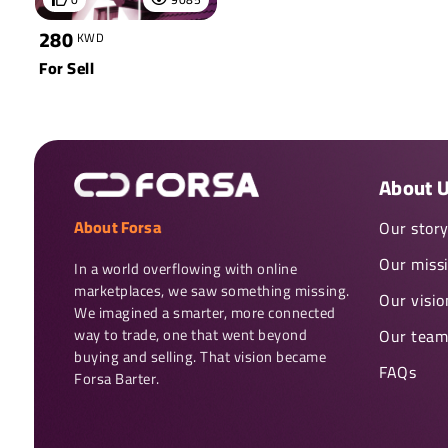
280
KWD
For Sell
About 
About Forsa
Our stor
Our miss
In a world overflowing with online 
marketplaces, we saw something missing. 
Our visio
We imagined a smarter, more connected 
way to trade, one that went beyond 
Our team
buying and selling. That vision became 
FAQs
Forsa Barter.