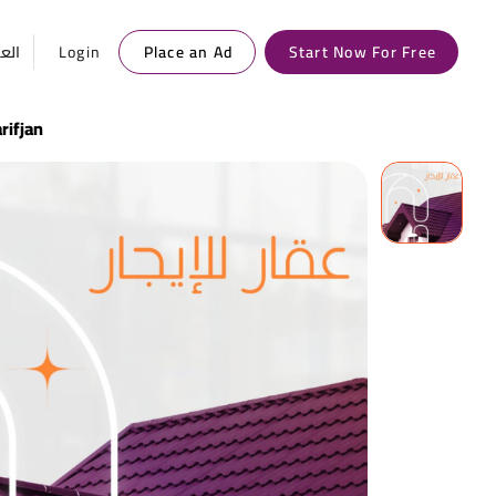
العر
Login
Place an Ad
Start Now For Free
rifjan