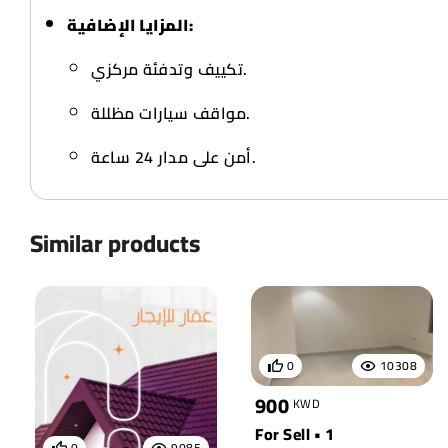
المزايا الإضافية:
تكييف وتدفئة مركزي.
مواقف سيارات مظللة.
أمن على مدار 24 ساعة.
Similar products
0
10308
900
KWD
For Sell • 1
0
9085