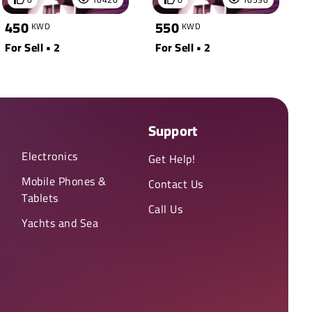
450
550
KWD
KWD
For Sell • 2
For Sell • 2
Support
Electronics
Get Help!
Mobile Phones &
Contact Us
Tablets
Call Us
Yachts and Sea