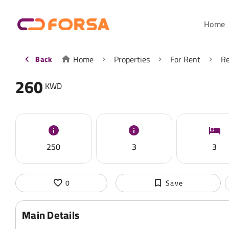
Home
Home
Properties
For Rent
Re
Back
260
KWD
250
3
3
0
Save
Main Details