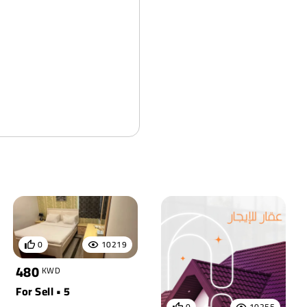
0
10219
480
KWD
For Sell • 5
0
10255